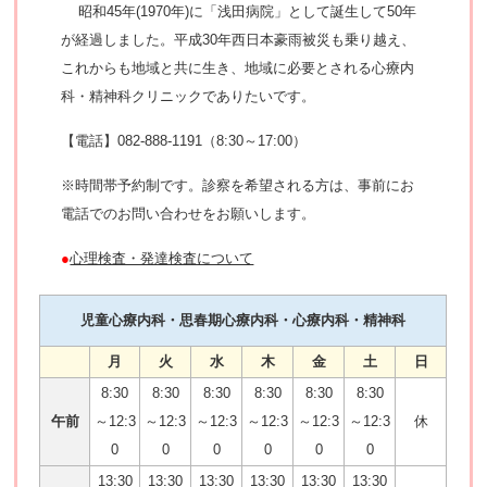
昭和45年(1970年)に「浅田病院」として誕生して50年
が経過しました。平成30年西日本豪雨被災も乗り越え、
これからも地域と共に生き、地域に必要とされる心療内
科・精神科クリニックでありたいです。
【電話】082-888-1191（8:30～17:00）
※時間帯予約制です。診察を希望される方は、事前にお
電話でのお問い合わせをお願いします。
●
心理検査・発達検査について
児童心療内科・思春期心療内科・心療内科・精神科
月
火
水
木
金
土
日
8:30
8:30
8:30
8:30
8:30
8:30
午前
～12:3
～12:3
～12:3
～12:3
～12:3
～12:3
休
0
0
0
0
0
0
13:30
13:30
13:30
13:30
13:30
13:30