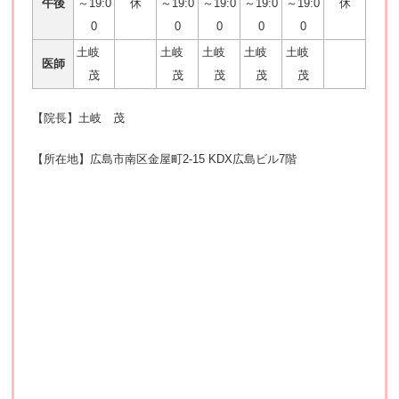
午後
～19:0
休
～19:0
～19:0
～19:0
～19:0
休
0
0
0
0
0
土岐
土岐
土岐
土岐
土岐
医師
茂
茂
茂
茂
茂
【院長】土岐 茂
【所在地】広島市南区金屋町2-15 KDX広島ビル7階