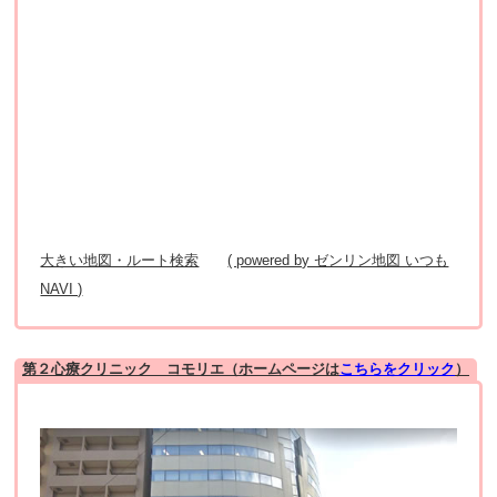
大きい地図・ルート検索
( powered by ゼンリン地図 いつも
NAVI )
第２心療クリニック コモリエ（ホームページは
こちらをクリック
）