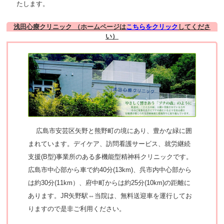
たします。
浅田心療クリニック （ホームページは
こちらをクリック
してくださ
い）
広島市安芸区矢野と熊野町の境にあり、豊かな緑に囲
まれています。デイケア、訪問看護サービス、就労継続
支援(B型)事業所のある多機能型精神科クリニックです。
広島市中心部から車で約40分(13km)、呉市内中心部から
は約30分(11km）、府中町からは約25分(10km)の距離に
あります。JR矢野駅⇔当院は、無料送迎車を運行してお
りますので是非ご利用ください。