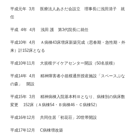
平成元年 3月 医療法人あさだ会設立 理事長に浅田清子 就
任
平成 4年 4月 浅田 護 第3代院長に就任
平成10年 4月 Ａ病棟43床増床新築完成（思春期・急性期・外
来）計152床となる
平成10年11月 大規模デイケアセンター開設（50名規模）
平成14年 4月 精神障害者小規模通所授産施設「スペースぶな
の森」 開設
平成15年 3月 精神病棟入院基本料Ⅲとなり、病棟別の病床数
変更 152床（Ａ病棟54・Ｂ病棟46・Ｃ病棟52）
平成16年12月 共同住居「初花荘」20世帯開設
平成17年12月 C病棟増改築