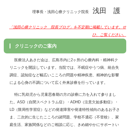
浅田 護
理事長・浅田心療クリニック院長
「浅田心療クリニック 院長ブログ」を不定期に掲載しています。ぜ
ひ、ご覧ください。
クリニックのご案内
医療法人あさだ会は、広島市内に2ヶ所の心療内科・精神科ク
リニックを開設しています。当院では、不眠症やうつ病、統合失
調症、認知症など幅広いこころの問題や精神疾患、精神的な影響
による心身の不調について広く外来診療を行っています。
特に乳幼児から児童思春期の方の診療に力を入れて参りまし
た。ASD（自閉スペクトラム症）・ADHD（注意欠如多動症）・
LD（限局性学習症）などの発達障害や発達特性傾向のあるお子さ
ま、二次的に生じたこころの諸問題、学校不適応（不登校）、家
庭生活、家族関係などのご相談に応じ、きめ細やかにサポートい