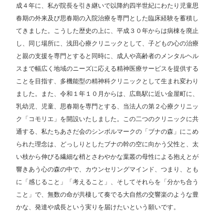
成４年に、私が院長を引き継いで以降約四半世紀にわたり児童思
春期の外来及び思春期の入院治療を専門とした臨床経験を蓄積し
てきました。こうした歴史の上に、平成３０年からは病棟を廃止
し、同じ場所に、浅田心療クリニックとして、子どもの心の治療
と親の支援を専門とすると同時に、成人や高齢者のメンタルヘル
スまで幅広く地域のニーズに応える精神医療サービスを提供する
ことを目指す、多機能型の精神科クリニックとして生まれ変わり
ました。また、令和１年１０月からは、広島駅に近い金屋町に、
乳幼児、児童、思春期を専門とする、当法人の第２心療クリニッ
ク「コモリエ」を開設いたしました。この二つのクリニックに共
通する、私たちあさだ会のシンボルマークの「ブナの森」にこめ
られた理念は、どっしりとしたブナの幹の空に向かう父性と、太
い枝から伸びる繊細な梢とさわやかな葉叢の母性による抱えとが
響きあう心の森の中で、カウンセリングマインド、つまり、とも
に「感じること」「考えること」、そしてそれらを「分かち合う
こと」で、無数の命が共棲して奏でる大自然の交響楽のような豊
かな、発達や成長という実りを届けたいという願いです。