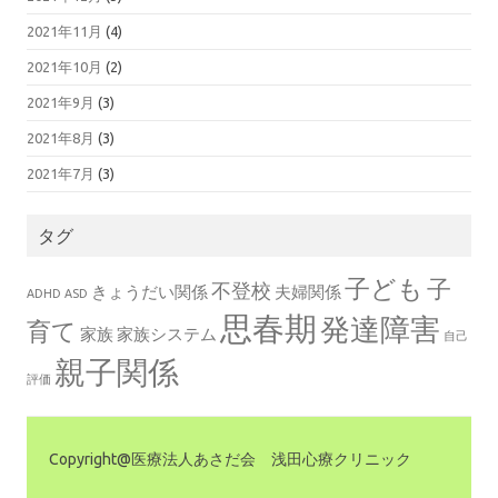
2021年11月
(4)
2021年10月
(2)
2021年9月
(3)
2021年8月
(3)
2021年7月
(3)
タグ
子ども
子
不登校
きょうだい関係
夫婦関係
ADHD
ASD
思春期
発達障害
育て
家族
家族システム
自己
親子関係
評価
Copyright@医療法人あさだ会 浅田心療クリニック